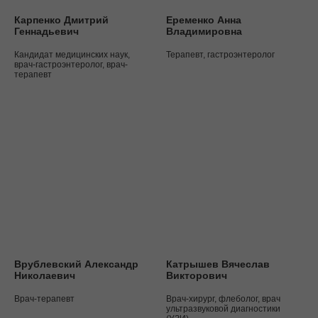
Карпенко Дмитрий
Еременко Анна
Геннадьевич
Владимировна
Кандидат медицинских наук,
Терапевт, гастроэнтеролог
врач-гастроэнтеролог, врач-
терапевт
Врублевский Александр
Катрышев Вячеслав
Николаевич
Викторович
Врач-терапевт
Врач-хирург, флеболог, врач
ультразвуковой диагностики