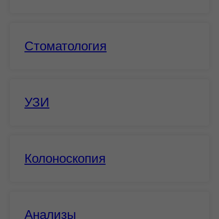
Седация
Комфортное
Стоматология
лечение
без
проверенные
препараты
страха и
боли
УЗИ
Колоноскопия
Анализы