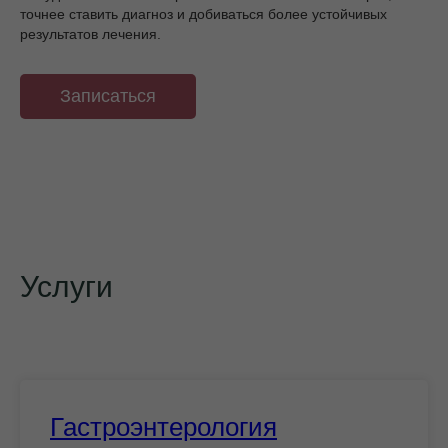
точнее ставить диагноз и добиваться более устойчивых
результатов лечения.
Записаться
Колоноскопия во сне
Наркоз
Центр
экспертной
лучшее
Услуги
оборудование
гастроэнтерологии
ПрезиДЕНТ
в Видном
Лечение во
Безопасная и
сне
качественная
Гастроэнтерология
диагностика
для детей и
взрослых